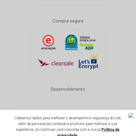
Compra segura
Desenvolvimento
Coletamos dados para melhorar o desempenho e segurança do site,
Todos os direitos reservados 1996-2020
além de personalizar conteúdo e anúncios para melhorar a sua
Ginga Comércio de Móveis e Decorações LTDA - CNPJ:
experiência. Ao continuar você concorda com a nossa
Política de
14.747.549/0001-59 - Insc. est: 87.290.778 - Avenida Henrique
privacidade
.