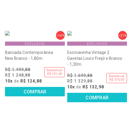
16%
21%
EXCLUSIVO
EXCLUSIVO
Bancada Contemporânea
Escrivaninha Vintage 2
New Branco - 1,80m
Gavetas Louro Freijó e Branco
- 1,30m
R$ 1.499,88
Economize
R$ 251,00
R$ 1.248,88
R$ 1.699,88
Economize
R$ 370,00
10x
de
R$ 124,88
R$ 1.329,88
10x
de
R$ 132,98
COMPRAR
COMPRAR