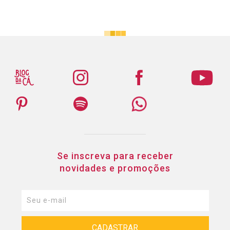
Se inscreva para receber
novidades e promoções