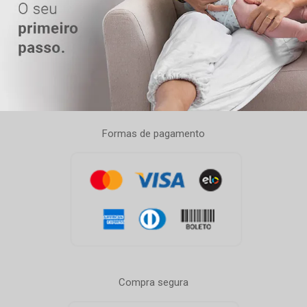
Formas de pagamento
Compra segura