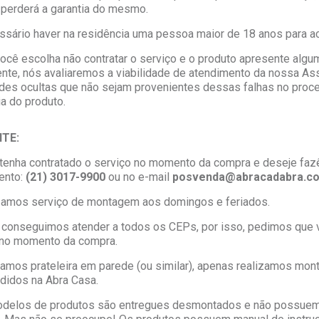
perderá a garantia do mesmo.
essário haver na residência uma pessoa maior de 18 anos para 
ocê escolha não contratar o serviço e o produto apresente algu
nte, nós avaliaremos a viabilidade de atendimento da nossa Ass
dades ocultas que não sejam provenientes dessas falhas no pr
ia do produto.
TE:
tenha contratado o serviço no momento da compra e deseje fazê
ento:
(21) 3017-9900
ou no e-mail
posvenda@abracadabra.co
izamos serviço de montagem aos domingos e feriados.
 conseguimos atender a todos os CEPs, por isso, pedimos que v
no momento da compra.
alamos prateleira em parede (ou similar), apenas realizamos 
didos na Abra Casa.
odelos de produtos são entregues desmontados e não possuem 