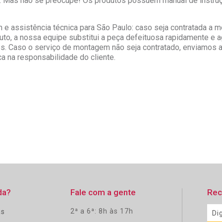
s. Mas não se preocupe! Os produtos possuem manual de instru
 e assistência técnica para São Paulo: caso seja contratada a 
to, a nossa equipe substitui a peça defeituosa rapidamente e a
s. Caso o serviço de montagem não seja contratado, enviamos a 
ca na responsabilidade do cliente.
da?
Fale com a gente
Rec
2ª a 6ª: 8h às 17h
as