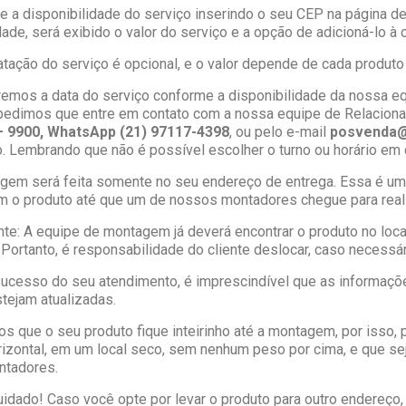
e a disponibilidade do serviço inserindo o seu CEP na página de 
dade, será exibido o valor do serviço e a opção de adicioná-lo à
atação do serviço é opcional, e o valor depende de cada produto
remos a data do serviço conforme a disponibilidade da nossa eq
 pedimos que entre em contato com a nossa equipe de Relaciona
– 9900, WhatsApp (21) 97117-4398
, ou pelo e-mail
posvenda@
. Lembrando que não é possível escolher o turno ou horário em
agem será feita somente no seu endereço de entrega. Essa é u
m o produto até que um de nossos montadores chegue para reali
nte: A equipe de montagem já deverá encontrar o produto no lo
 Portanto, é responsabilidade do cliente deslocar, caso necessár
 sucesso do seu atendimento, é imprescindível que as informaçõ
tejam atualizadas.
s que o seu produto fique inteirinho até a montagem, por isso
rizontal, em um local seco, sem nenhum peso por cima, e que
tadores.
uidado! Caso você opte por levar o produto para outro endereço, 