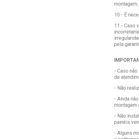
montagem, 
10 - É nec
11 - Caso v
incorretame
irregulari
pela garant
IMPORTAN
- Caso não 
de atendim
- Não real
- Ainda não
montagem 
- Não inst
painéis ven
- Alguns m