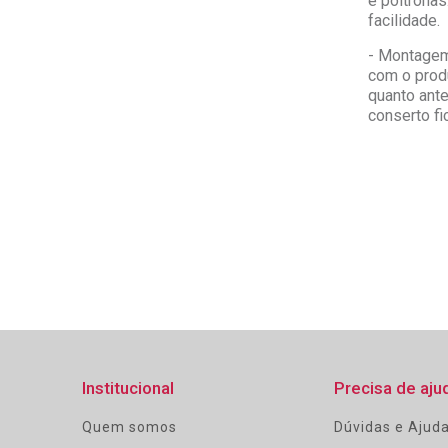
e poltrona
facilidade.
- Montagem
com o produ
quanto ante
conserto fi
Institucional
Precisa de aju
Quem somos
Dúvidas e Ajud