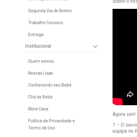
sobre o nos
Segunda Via de Boleto
Trabalhe Conosco
Entrega
Institucional
Quem somos
Nossas Lojas
Conhecendo seu Bebê
Chá de Bebê
Abra Casa
Agora sim! 
Política de Privacidade e
1 – O serv
Termo de Uso
equipe no R