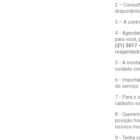
2 – Consult
disponibili
3 – A contr
4 - Agenda
para você,
(21) 3017 
reagendado
5 - A mont
cuidado co
6 - Importa
do serviço.
7 - Para o
cadastro es
8 - Queremo
posição ho
nossos mon
9 - Tenha c