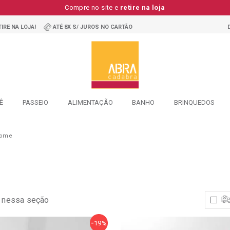
Compre no site e
retire na loja
IRE NA LOJA!
ATÉ 8X S/ JUROS NO CARTÃO
Ê
PASSEIO
ALIMENTAÇÃO
BANHO
BRINQUEDOS
home
Resultado
encontrados
para
"espaco-
Casa/rack-
Home-
 nessa seção
E-
Painel/home"
19%