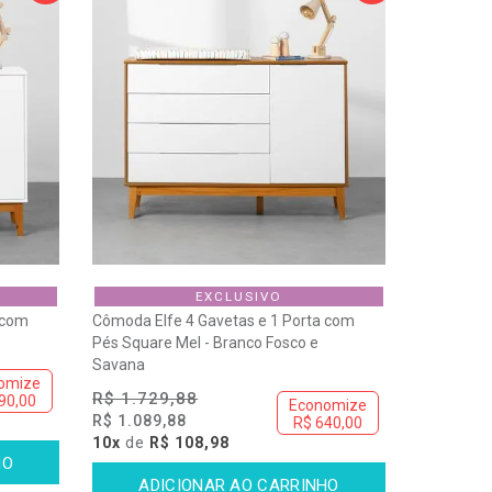
Maior Preço
Menor Preço
Melhor Desconto
Lançamentos
EXCLUSIVO
 com
Cômoda Elfe 4 Gavetas e 1 Porta com
Pés Square Mel - Branco Fosco e
Savana
omize
R$ 1.729,88
90,00
Economize
R$ 1.089,88
R$ 640,00
10x
de
R$ 108,98