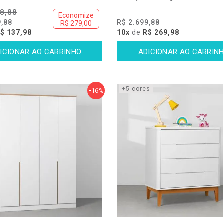
8,88
Economize
9,88
R$ 2.699,88
R$ 279,00
$ 137,98
10x
de
R$ 269,98
+5 cores
16%