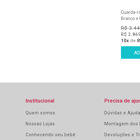
Guarda-ro
Branco e 
R$ 3.44
R$ 2.86
10x
de
R
Institucional
Precisa de aju
Quem somos
Dúvidas e Ajud
Nossas Lojas
Montagem dos 
Conhecendo seu bebê
Devoluções e T