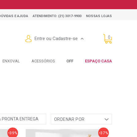
DÚVIDAS E AJUDA
ATENDIMENTO: (21) 3017-9900
NOSSAS LOJAS
0
Entre ou Cadastre-se
ENXOVAL
ACESSÓRIOS
OFF
ESPAÇO CASA
PRONTA ENTREGA
ORDENAR POR
Mais Vendidos
39%
37%