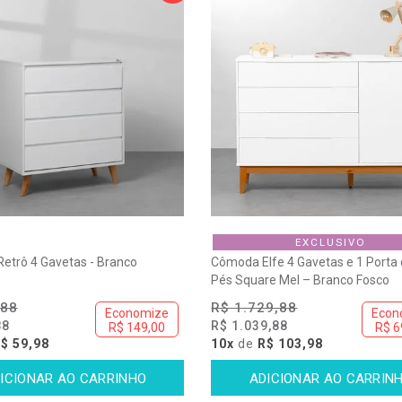
EXCLUSIVO
etrô 4 Gavetas - Branco
Cômoda Elfe 4 Gavetas e 1 Porta
Pés Square Mel – Branco Fosco
,88
R$ 1.729,88
Economize
Econ
88
R$ 1.039,88
R$ 149,00
R$ 6
$ 59,98
10x
de
R$ 103,98