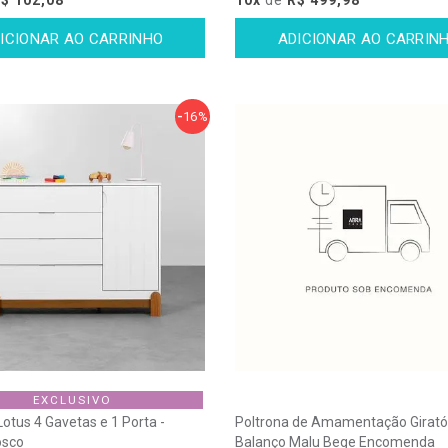
16%
EXCLUSIVO
tus 4 Gavetas e 1 Porta -
Poltrona de Amamentação Girató
osco
Balanço Malu Bege Encomenda