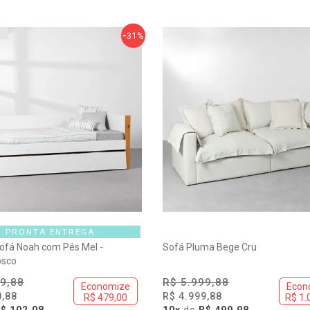
31%
PRONTA ENTREGA
ofá Noah com Pés Mel -
Sofá Pluma Bege Cru
osco
9,88
R$ 5.999,88
Economize
Econ
0,88
R$ 4.999,88
R$ 479,00
R$ 1.
$ 102,08
10x
de
R$ 499,98