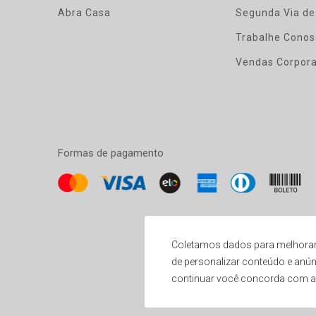
Abra Casa
Segunda Via de
Trabalhe Conos
Vendas Corpora
Formas de pagamento
Coletamos dados para melhorar
de personalizar conteúdo e anún
Preços exclusivos para compras at
continuar você concorda com 
Ginga Comércio de Móveis e Decorações LTDA - 