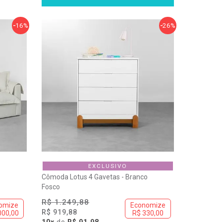
16%
26%
EXCLUSIVO
Cômoda Lotus 4 Gavetas - Branco
Fosco
R$ 1.249,88
omize
Economize
R$ 919,88
000,00
R$ 330,00
10x
de
R$ 91,98