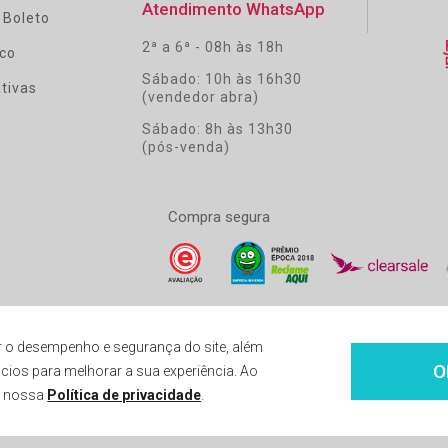
Atendimento WhatsApp
 Boleto
2ª a 6ª - 08h às 18h
co
Sábado: 10h às 16h30
tivas
(vendedor abra)
Sábado: 8h às 13h30
(pós-venda)
Compra segura
 o desempenho e segurança do site, além
O
cios para melhorar a sua experiência. Ao
ravés da loja virtual. Entrega do pedido condicionada a disponibilidade em nosso estoque.
To
a nossa
Política de privacidade
.
CNPJ: 14.747.549/0001-59 - Insc. est: 87.290.778 - Avenida Henrique Valadares, 23 Sala 120