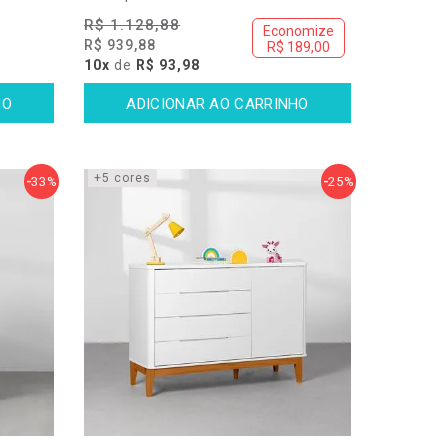
R$ 1.128,88
Economize
R$ 939,88
R$ 189,00
10x
de
R$ 93,98
+5 cores
33%
25%