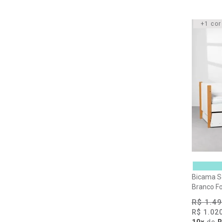
+1 cor
Bicama S
Branco F
R$ 1.49
R$ 1.02
10x
de
R