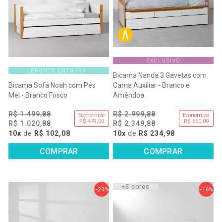
EXCLUSIVO
PRONTA ENTREGA
Bicama Nanda 3 Gavetas com
Bicama Sofá Noah com Pés
Cama Auxiliar - Branco e
Mel - Branco Fosco
Amêndoa
R$ 1.499,88
R$ 2.999,88
Economize
Economize
R$ 479,00
R$ 650,00
R$ 1.020,88
R$ 2.349,88
10x
de
R$ 102,08
10x
de
R$ 234,98
COMPRAR
COMPRAR
+5 cores
23%
16%