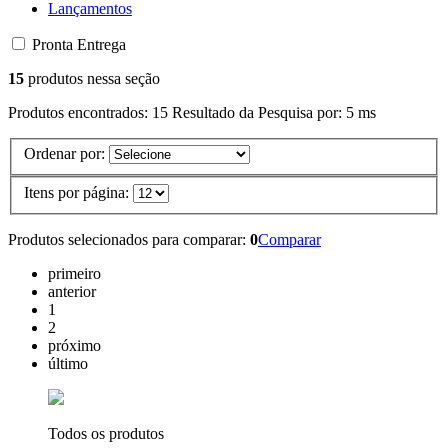
Lançamentos
Pronta Entrega
15
produtos nessa seção
Produtos encontrados:
15
Resultado da Pesquisa por:
5 ms
Ordenar por:
Itens por página:
Produtos selecionados para comparar:
0
Comparar
primeiro
anterior
1
2
próximo
último
Todos os produtos