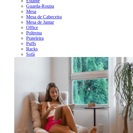
Estante
Guarda-Roupa
Mesa
Mesa de Cabeceira
Mesa de Jantar
Office
Poltrona
Prateleira
Puffs
Racks
Sofá