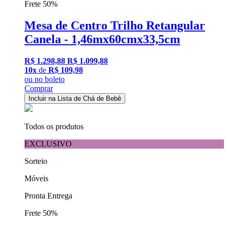
Frete 50%
Mesa de Centro Trilho Retangular
Canela - 1,46mx60cmx33,5cm
R$ 1.298,88
R$ 1.099,88
10x
de
R$ 109,98
ou
no boleto
Comprar
Incluir na Lista de Chá de Bebê
Todos os produtos
EXCLUSIVO
Sorteio
Móveis
Pronta Entrega
Frete 50%