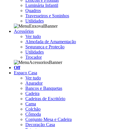
Lençóis e Fronhas
Luminária Infantil
Quadros
Travesseiros e Soninhos
Utilidades
Acessórios
Ver tudo
Almofada de Amamentação
Segurança e Proteção
Utilidades
Trocador
Off
Espaço Casa
Ver tudo
Aparador
Bancos e Banquetas
Cadeira
Cadeiras de Escritório
Cama
Colchão
Cômoda
Conjunto Mesa e Cadeira
Decoração Casa