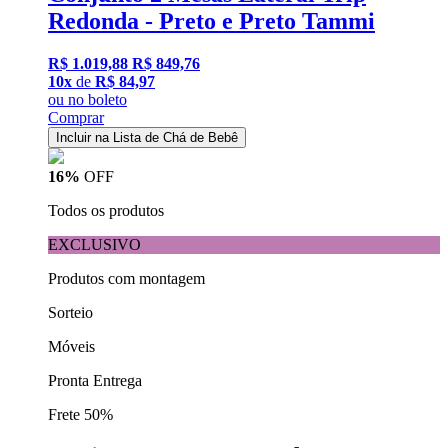
Redonda - Preto e Preto Tammi
R$ 1.019,88
R$ 849,76
10x
de
R$ 84,97
ou
no boleto
Comprar
Incluir na Lista de Chá de Bebê
16%
OFF
Todos os produtos
EXCLUSIVO
Produtos com montagem
Sorteio
Móveis
Pronta Entrega
Frete 50%