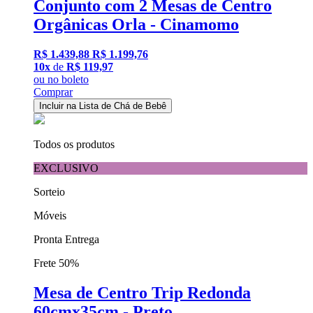
Conjunto com 2 Mesas de Centro
Orgânicas Orla - Cinamomo
R$ 1.439,88
R$ 1.199,76
10x
de
R$ 119,97
ou
no boleto
Comprar
Incluir na Lista de Chá de Bebê
Todos os produtos
EXCLUSIVO
Sorteio
Móveis
Pronta Entrega
Frete 50%
Mesa de Centro Trip Redonda
60cmx35cm - Preto