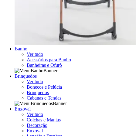
Banho
Ver tudo
Acessórios para Banho
Banheiras e Ofurô
Brinquedos
Ver tudo
Bonecos e Pelúcia
Brinquedos
Cabanas e Tendas
Enxoval
Ver tudo
Colchas e Mantas
Decoração
Enxoval