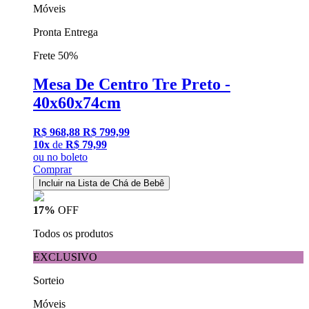
Móveis
Pronta Entrega
Frete 50%
Mesa De Centro Tre Preto -
40x60x74cm
R$ 968,88
R$ 799,99
10x
de
R$ 79,99
ou
no boleto
Comprar
Incluir na Lista de Chá de Bebê
17%
OFF
Todos os produtos
EXCLUSIVO
Sorteio
Móveis