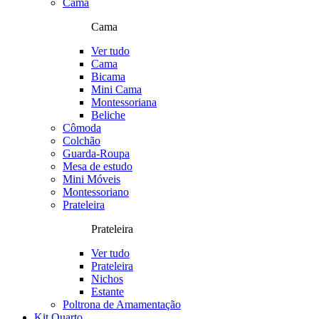
Cama
Cama
Ver tudo
Cama
Bicama
Mini Cama
Montessoriana
Beliche
Cômoda
Colchão
Guarda-Roupa
Mesa de estudo
Mini Móveis
Montessoriano
Prateleira
Prateleira
Ver tudo
Prateleira
Nichos
Estante
Poltrona de Amamentação
Kit Quarto