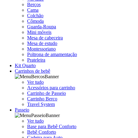
Berços
Cama
Colchão
Cômoda
Guarda-Roupa
Mini móveis
Mesa de cabeceira
Mesa de estudo
Montessoriano
Poltrona de amamentação
Prateleira
Kit Quarto
Carrinhos de bebê
Ver tudo
Acessórios para carrinho
Carrinho de Passeio
Carrinho Berço
Travel System
Passeio
Ver tudo
Base para Bebê Conforto
Bebê Conforto
Cadeira para Auto