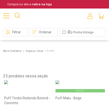
Compre no site e
retire na loja
Filtrar
Ordenar
Pronta Entrega
Abra Cadabra
Espaço Casa
Puffs
Puffs
25
produtos nessa seção
NOVO
Puff Timbó Redondo Botonê -
Puff Malu - Bege
Concreto