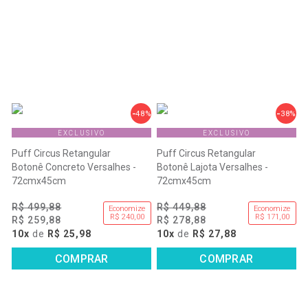
48%
38%
EXCLUSIVO
EXCLUSIVO
Puff Circus Retangular
Puff Circus Retangular
Botonê Concreto Versalhes -
Botonê Lajota Versalhes -
72cmx45cm
72cmx45cm
R$ 499,88
R$ 449,88
Economize
Economize
R$ 240,00
R$ 171,00
R$ 259,88
R$ 278,88
10x
de
R$ 25,98
10x
de
R$ 27,88
COMPRAR
COMPRAR