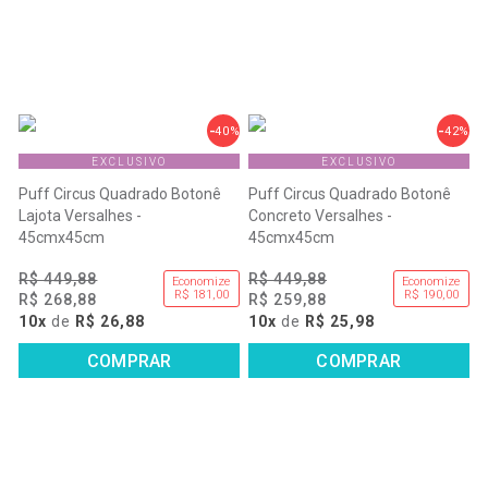
40%
42%
EXCLUSIVO
EXCLUSIVO
Puff Circus Quadrado Botonê
Puff Circus Quadrado Botonê
Lajota Versalhes -
Concreto Versalhes -
45cmx45cm
45cmx45cm
R$ 449,88
R$ 449,88
Economize
Economize
R$ 181,00
R$ 190,00
R$ 268,88
R$ 259,88
10x
de
R$ 26,88
10x
de
R$ 25,98
COMPRAR
COMPRAR