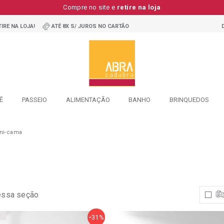
Compre no site e
retire na loja
IRE NA LOJA!
ATÉ 8X S/ JUROS NO CARTÃO
Ê
PASSEIO
ALIMENTAÇÃO
BANHO
BRINQUEDOS
ini-cama
Resultado
encontrados
para
"moveis-
Infantis/cama/mini-
Cama"
essa seção
31%