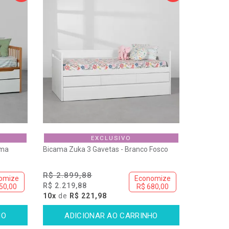
Maior Preço
Menor Preço
Melhor Desconto
Lançamentos
EXCLUSIVO
ama
Bicama Zuka 3 Gavetas - Branco Fosco
R$ 2.899,88
omize
Economize
R$ 2.219,88
50,00
R$ 680,00
10x
de
R$ 221,98