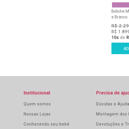
Beliche 
e Branco
R$ 2.29
R$ 1.89
10x
de
R
Institucional
Precisa de aju
Quem somos
Dúvidas e Ajud
Nossas Lojas
Montagem dos 
Conhecendo seu bebê
Devoluções e T