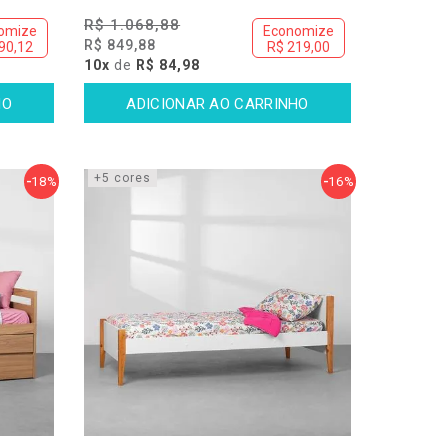
R$ 1.068,88
omize
Economize
R$ 849,88
90,12
R$ 219,00
10x
de
R$ 84,98
+5 cores
18%
16%