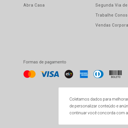
Abra Casa
Segunda Via de
Trabalhe Conos
Vendas Corpora
Formas de pagamento
Coletamos dados para melhorar
de personalizar conteúdo e anún
Preços exclusivos para compras at
continuar você concorda com 
Ginga Comércio de Móveis e Decorações LTDA - 