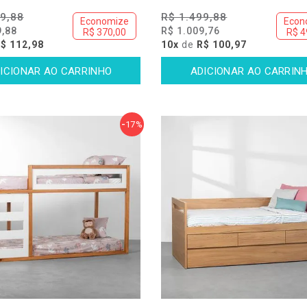
9,88
R$ 1.499,88
Economize
Econ
9,88
R$ 1.009,76
R$ 370,00
R$ 4
$ 112,98
10x
de
R$ 100,97
17%