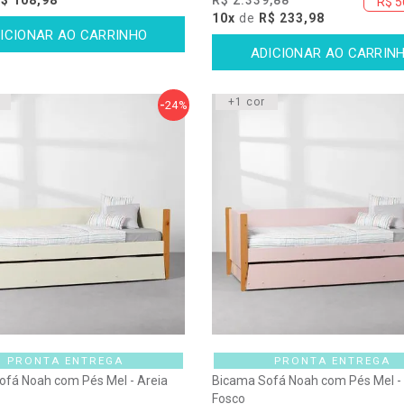
R$ 5
10x
de
R$ 233,98
+1 cor
24%
PRONTA ENTREGA
PRONTA ENTREGA
ofá Noah com Pés Mel - Areia
Bicama Sofá Noah com Pés Mel -
Fosco