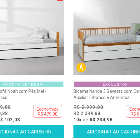
PRONTA ENTREGA
EXCLUSIVO
ofá Noah com Pés Mel -
Bicama Nanda 3 Gavetas com C
osco
Auxiliar - Branco e Amêndoa
9,88
R$ 2.999,88
Economize
Econ
0,88
R$ 2.349,88
R$ 479,00
R$ 6
$ 102,08
10x
de
R$ 234,98