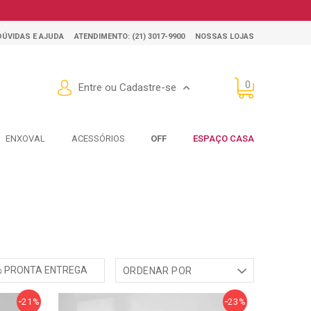
DÚVIDAS E AJUDA
ATENDIMENTO: (21) 3017-9900
NOSSAS LOJAS
0
Entre ou Cadastre-se
ENXOVAL
ACESSÓRIOS
OFF
ESPAÇO CASA
PRONTA ENTREGA
ORDENAR POR
Mais Vendidos
21%
23%