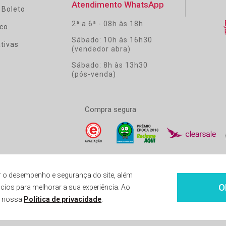
Atendimento WhatsApp
 Boleto
2ª a 6ª - 08h às 18h
co
Sábado: 10h às 16h30
tivas
(vendedor abra)
Sábado: 8h às 13h30
(pós-venda)
Compra segura
 o desempenho e segurança do site, além
O
cios para melhorar a sua experiência. Ao
ravés da loja virtual. Entrega do pedido condicionada a disponibilidade em nosso estoque.
To
a nossa
Política de privacidade
.
CNPJ: 14.747.549/0001-59 - Insc. est: 87.290.778 - Avenida Henrique Valadares, 23 Sala 120