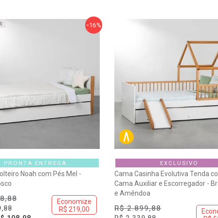
s
16%
PRONTA ENTREGA
EXCLUSIVO
lteiro Noah com Pés Mel -
Cama Casinha Evolutiva Tenda c
osco
Cama Auxiliar e Escorregador - B
e Amêndoa
8,88
Economize
R$ 2.899,88
9,88
R$ 219,00
Econ
$ 108,98
R$ 2.339,88