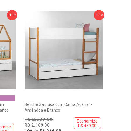
19%
16%
om
Beliche Samuca com Cama Auxiliar -
ranco
Amêndoa e Branco
R$ 2.608,88
Economize
R$ 2.169,88
R$ 439,00
omize
10x
de
R$ 216,98