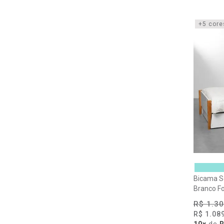
+5 core
Bicama So
Branco F
R$ 1.30
R$ 1.08
10x
de
R