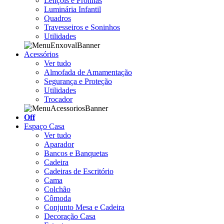
Lençóis e Fronhas
Luminária Infantil
Quadros
Travesseiros e Soninhos
Utilidades
Acessórios
Ver tudo
Almofada de Amamentação
Segurança e Proteção
Utilidades
Trocador
Off
Espaço Casa
Ver tudo
Aparador
Bancos e Banquetas
Cadeira
Cadeiras de Escritório
Cama
Colchão
Cômoda
Conjunto Mesa e Cadeira
Decoração Casa