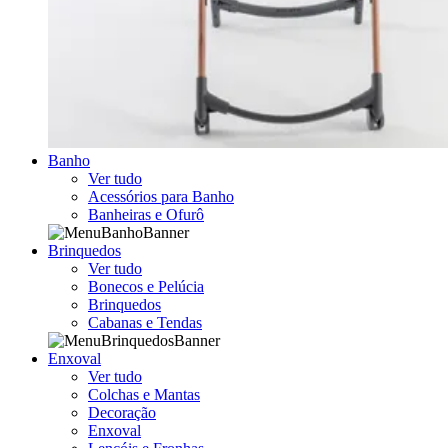
Banho
Ver tudo
Acessórios para Banho
Banheiras e Ofurô
Brinquedos
Ver tudo
Bonecos e Pelúcia
Brinquedos
Cabanas e Tendas
Enxoval
Ver tudo
Colchas e Mantas
Decoração
Enxoval