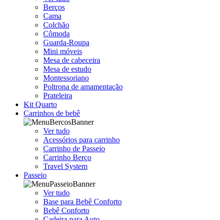
Berços
Cama
Colchão
Cômoda
Guarda-Roupa
Mini móveis
Mesa de cabeceira
Mesa de estudo
Montessoriano
Poltrona de amamentação
Prateleira
Kit Quarto
Carrinhos de bebê
Ver tudo
Acessórios para carrinho
Carrinho de Passeio
Carrinho Berço
Travel System
Passeio
Ver tudo
Base para Bebê Conforto
Bebê Conforto
Cadeira para Auto