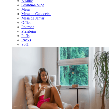
Estante
Guarda-Roupa
Mesa
Mesa de Cabeceira
Mesa de Jantar
Office
Poltrona
Prateleira
Puffs
Racks
Sofá