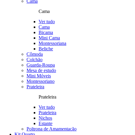
Cama
Cama
Ver tudo
Cama
Bicama
Mini Cama
Montessoriana
Beliche
Cômoda
Colchão
Guarda-Roupa
Mesa de estudo
Mini Móveis
Montessoriano
Prateleira
Prateleira
Ver tudo
Prateleira
Nichos
Estante
Poltrona de Amamentação
Kit Quarto