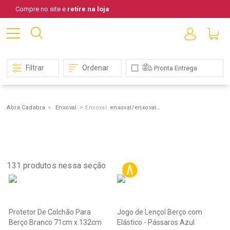
Compre no site e
retire na loja
Filtrar
Ordenar
Pronta Entrega
Abra Cadabra
Enxoval
Enxoval
enxoval/enxoval/lencois-fronhas
Resultado
encontrados
para
"enxoval/enxoval/lenco
Fronhas"
131
produtos nessa seção
Protetor De Colchão Para
Jogo de Lençol Berço com
Berço Branco 71cm x 132cm
Elástico - Pássaros Azul