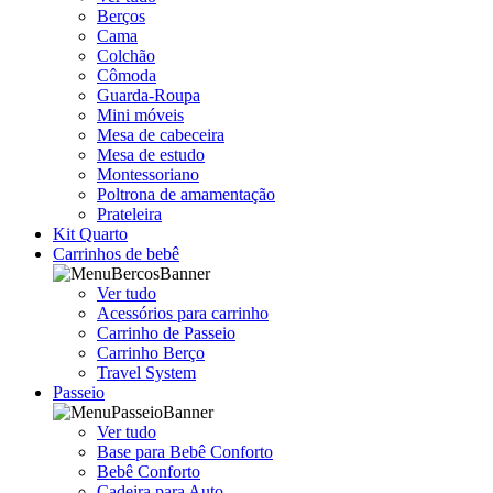
Berços
Cama
Colchão
Cômoda
Guarda-Roupa
Mini móveis
Mesa de cabeceira
Mesa de estudo
Montessoriano
Poltrona de amamentação
Prateleira
Kit Quarto
Carrinhos de bebê
Ver tudo
Acessórios para carrinho
Carrinho de Passeio
Carrinho Berço
Travel System
Passeio
Ver tudo
Base para Bebê Conforto
Bebê Conforto
Cadeira para Auto