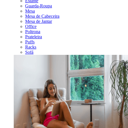
Estante
Guarda-Roupa
Mesa
Mesa de Cabeceira
Mesa de Jantar
Office
Poltrona
Prateleira
Puffs
Racks
Sofá