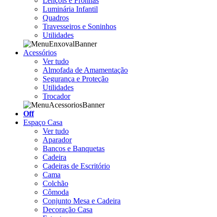
Lençóis e Fronhas
Luminária Infantil
Quadros
Travesseiros e Soninhos
Utilidades
Acessórios
Ver tudo
Almofada de Amamentação
Segurança e Proteção
Utilidades
Trocador
Off
Espaço Casa
Ver tudo
Aparador
Bancos e Banquetas
Cadeira
Cadeiras de Escritório
Cama
Colchão
Cômoda
Conjunto Mesa e Cadeira
Decoração Casa