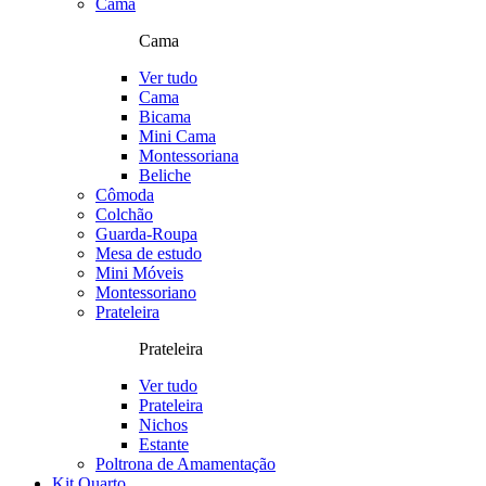
Cama
Cama
Ver tudo
Cama
Bicama
Mini Cama
Montessoriana
Beliche
Cômoda
Colchão
Guarda-Roupa
Mesa de estudo
Mini Móveis
Montessoriano
Prateleira
Prateleira
Ver tudo
Prateleira
Nichos
Estante
Poltrona de Amamentação
Kit Quarto