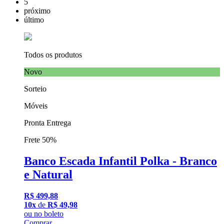
5
próximo
último
Todos os produtos
Novo
Sorteio
Móveis
Pronta Entrega
Frete 50%
Banco Escada Infantil Polka - Branco
e Natural
R$ 499,88
10x
de
R$ 49,98
ou
no boleto
Comprar