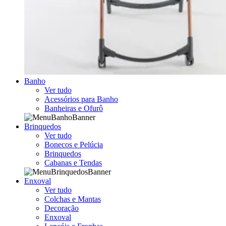
Banho
Ver tudo
Acessórios para Banho
Banheiras e Ofurô
Brinquedos
Ver tudo
Bonecos e Pelúcia
Brinquedos
Cabanas e Tendas
Enxoval
Ver tudo
Colchas e Mantas
Decoração
Enxoval