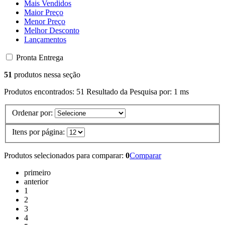
Mais Vendidos
Maior Preço
Menor Preço
Melhor Desconto
Lançamentos
Pronta Entrega
51
produtos nessa seção
Produtos encontrados:
51
Resultado da Pesquisa por:
1 ms
Ordenar por:
Itens por página:
Produtos selecionados para comparar:
0
Comparar
primeiro
anterior
1
2
3
4