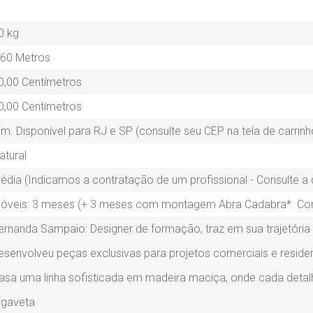
0 kg
,60 Metros
0,00 Centímetros
0,00 Centímetros
im. Disponível para RJ e SP (consulte seu CEP na tela de carrinh
atural
édia (Indicamos a contratação de um profissional - Consulte a 
óveis: 3 meses (+ 3 meses com montagem Abra Cadabra*. Consu
ernanda Sampaio: Designer de formação, traz em sua trajetória
esenvolveu peças exclusivas para projetos comerciais e residen
asa uma linha sofisticada em madeira maciça, onde cada detalhe
 gaveta