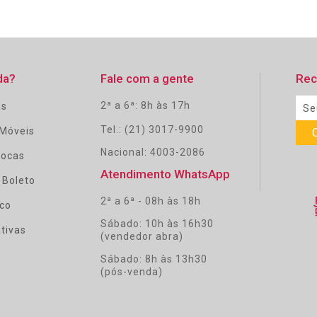
da?
Fale com a gente
Rec
2ª a 6ª: 8h às 17h
as
Tel.: (21) 3017-9900
Móveis
Nacional: 4003-2086
rocas
Atendimento WhatsApp
 Boleto
2ª a 6ª - 08h às 18h
co
Sábado: 10h às 16h30
tivas
(vendedor abra)
Sábado: 8h às 13h30
(pós-venda)