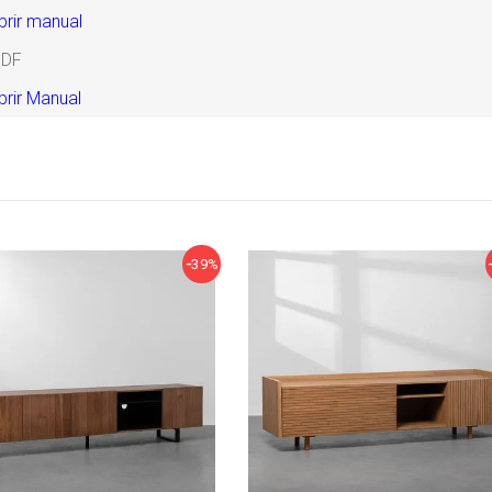
brir manual
DF
brir Manual
39%