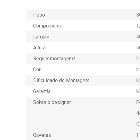
Peso
3
Comprimento
1
Largura
4
Altura
6
Requer montagem?
S
Cor
N
Dificuldade de Montagem
M
Garantia
M
Sobre o designer
F
d
C
Gavetas
1