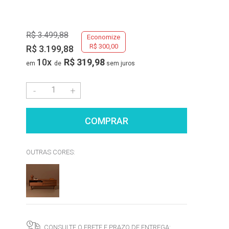
R$ 3.499,88
Economize
R$ 300,00
R$ 3.199,88
10
x
R$ 319,98
sem juros
-
+
COMPRAR
OUTRAS CORES:
CONSULTE O FRETE E PRAZO DE ENTREGA: