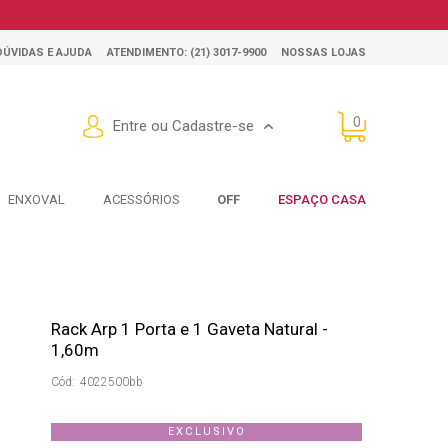
Encontre este produto nas lojas físicas
DÚVIDAS E AJUDA
ATENDIMENTO: (21) 3017-9900
NOSSAS LOJAS
0
Entre ou Cadastre-se
ENXOVAL
ACESSÓRIOS
OFF
ESPAÇO CASA
Rack Arp 1 Porta e 1 Gaveta Natural -
1,60m
Cód:
4022500bb
EXCLUSIVO