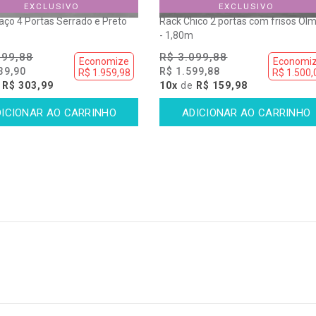
EXCLUSIVO
EXCLUSIVO
aço 4 Portas Serrado e Preto
Rack Chico 2 portas com frisos Ol
- 1,80m
999,88
R$ 3.099,88
Economize
Economi
39,90
R$ 1.599,88
R$ 1.959,98
R$ 1.500,
e
R$ 303,99
10x
de
R$ 159,98