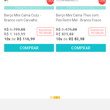
35%
43%
PRONTA ENTREGA
PRONTA ENTREGA
Berço Mini Cama Cozy -
Berço Mini Cama Theo com
Branco com Carvalho
Pés Retrô Mel - Branco Fosco
R$ 1.799,88
R$ 1.479,88
Economize
Economize
R$ 629,89
R$ 640,00
R$ 1.169,99
R$ 839,88
10x
de
R$ 116,99
10x
de
R$ 83,98
COMPRAR
COMPRAR