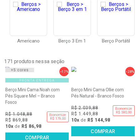
Americano
Berço 3 Em 1
Berço Portátil
171
produtos nessa seção
+5 cores
17%
28%
PRONTA ENTREGA
Berço Mini Cama Noah com
Berço Mini Cama Ollie com
Pés Square Mel – Branco
Pés Natural - Branco Fosco
Fosco
R$ 2.039,88
Economize
R$ 590,00
R$ 1.449,88
R$ 1.048,88
Economize
R$ 179,00
R$ 869,88
10x
de
R$ 144,98
10x
de
R$ 86,98
COMPRAR
COMPRAR