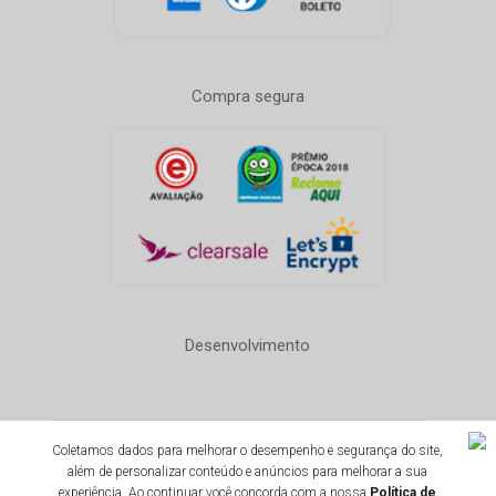
Compra segura
Desenvolvimento
Coletamos dados para melhorar o desempenho e segurança do site,
Todos os direitos reservados 1996-2020
além de personalizar conteúdo e anúncios para melhorar a sua
Ginga Comércio de Móveis e Decorações LTDA - CNPJ:
experiência. Ao continuar você concorda com a nossa
Política de