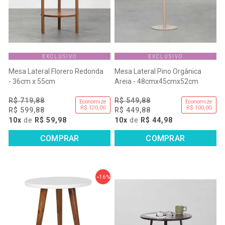
EXCLUSIVO
EXCLUSIVO
Mesa Lateral Florero Redonda
Mesa Lateral Pino Orgânica
- 36cm x 55cm
Areia - 48cmx45cmx52cm
R$ 719,88
R$ 549,88
Economize
Economize
R$ 120,00
R$ 100,00
R$ 599,88
R$ 449,88
10x
de
R$ 59,98
10x
de
R$ 44,98
COMPRAR
COMPRAR
16%