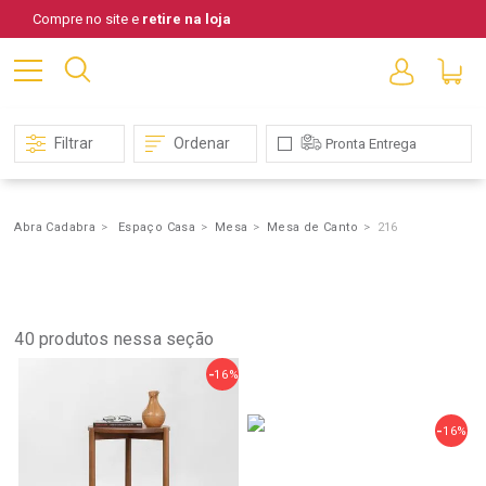
Compre no site e
retire na loja
Filtrar
Ordenar
Pronta Entrega
Abra Cadabra
Espaço Casa
Mesa
Mesa de Canto
216
Mesa
de
Canto
40
produtos nessa seção
16%
16%