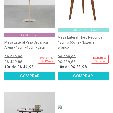
PRONTA ENTREGA
EXCLUSIVO
Mesa Lateral Theo Redonda
Mesa Lateral Pino Orgânica
48cm x 65cm - Nozes e
Areia - 48cmx45cmx52cm
Branco
R$ 549,88
R$ 288,88
Economize
Economize
R$ 100,00
R$ 49,00
R$ 449,88
R$ 239,88
10x
de
R$ 44,98
10x
de
R$ 23,98
COMPRAR
COMPRAR