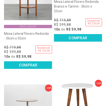
Mesa Lateral Florero Redonda
Branco e Tammi - 36cm x
55cm
R$ 719,88
Economize
R$ 120,00
R$ 599,88
EXCLUSIVO
10x
de
R$ 59,98
Mesa Lateral Florero Redonda
COMPRAR
- 36cm x 55cm
R$ 719,88
Economize
R$ 120,00
R$ 599,88
10x
de
R$ 59,98
COMPRAR
16%
18%