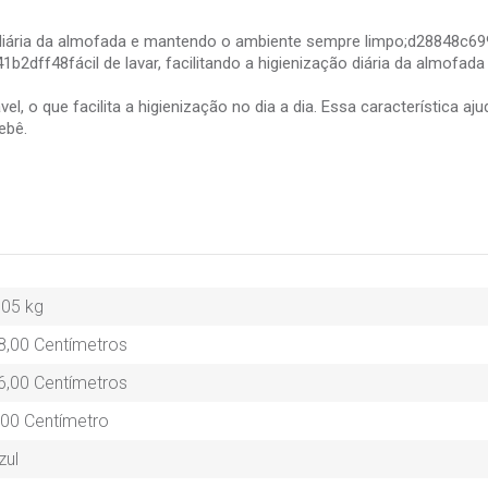
 diária da almofada e mantendo o ambiente sempre limpo;d28848c699f7
dff48fácil de lavar, facilitando a higienização diária da almofad
 o que facilita a higienização no dia a dia. Essa característica a
ebê.
.05 kg
8,00 Centímetros
6,00 Centímetros
,00 Centímetro
zul