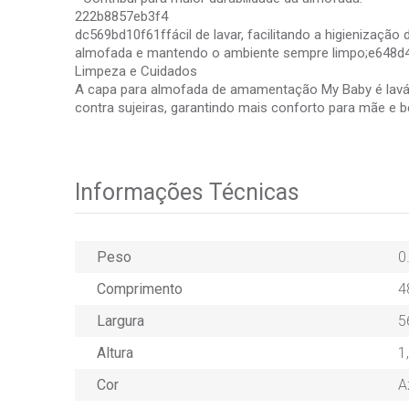
222b8857eb3f4
dc569bd10f61ffácil de lavar, facilitando a higienização
almofada e mantendo o ambiente sempre limpo;e648d41b2
Limpeza e Cuidados
A capa para almofada de amamentação My Baby é lavável,
contra sujeiras, garantindo mais conforto para mãe e b
Informações Técnicas
Peso
0
Comprimento
4
Largura
5
Altura
1
Cor
A