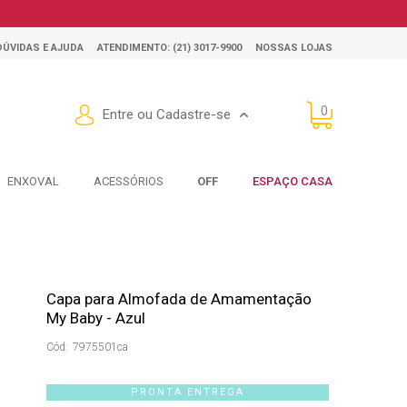
Encontre este produto nas lojas físicas
DÚVIDAS E AJUDA
ATENDIMENTO: (21) 3017-9900
NOSSAS LOJAS
0
Entre ou Cadastre-se
ENXOVAL
ACESSÓRIOS
OFF
ESPAÇO CASA
Capa para Almofada de Amamentação
My Baby - Azul
Cód:
7975501ca
PRONTA ENTREGA