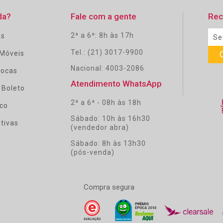
da?
Fale com a gente
Rec
2ª a 6ª: 8h às 17h
as
Tel.: (21) 3017-9900
Móveis
Nacional: 4003-2086
rocas
Atendimento WhatsApp
 Boleto
2ª a 6ª - 08h às 18h
co
Sábado: 10h às 16h30
tivas
(vendedor abra)
Sábado: 8h às 13h30
(pós-venda)
Compra segura