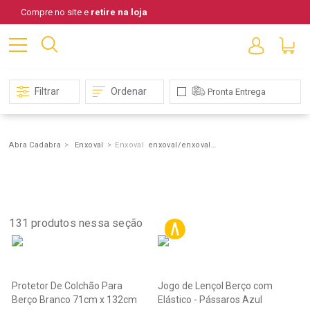
Compre no site e
retire na loja
Filtrar
Ordenar
Pronta Entrega
Abra Cadabra
Enxoval
Enxoval
enxoval/enxoval/decoracao/almofada-infantil
Resultado
encontrados
para
"enxoval/enxoval/deco
Infantil"
131
produtos nessa seção
Protetor De Colchão Para
Jogo de Lençol Berço com
Berço Branco 71cm x 132cm
Elástico - Pássaros Azul