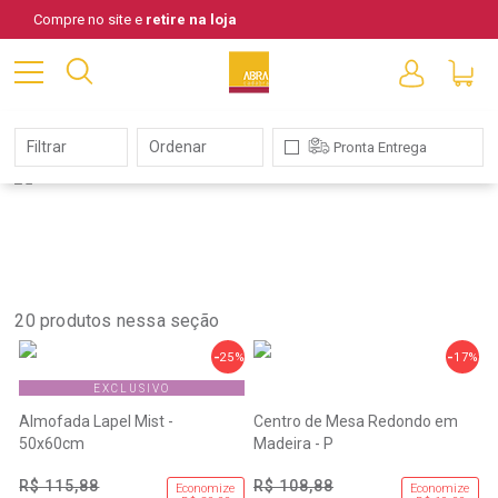
Compre no site e
retire na loja
Abra Cadabra
Filtrar
Ordenar
Pronta Entrega
Resultado
da
Busca:
20
produtos nessa seção
25%
17%
EXCLUSIVO
Almofada Lapel Mist -
Centro de Mesa Redondo em
50x60cm
Madeira - P
R$ 115,88
R$ 108,88
Economize
Economize