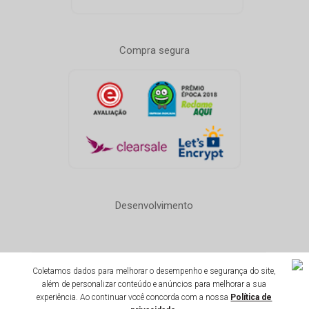
Compra segura
Desenvolvimento
Coletamos dados para melhorar o desempenho e segurança do site,
Todos os direitos reservados 1996-2020
além de personalizar conteúdo e anúncios para melhorar a sua
Ginga Comércio de Móveis e Decorações LTDA - CNPJ:
experiência. Ao continuar você concorda com a nossa
Política de
14.747.549/0001-59 - Insc. est: 87.290.778 - Avenida Henrique