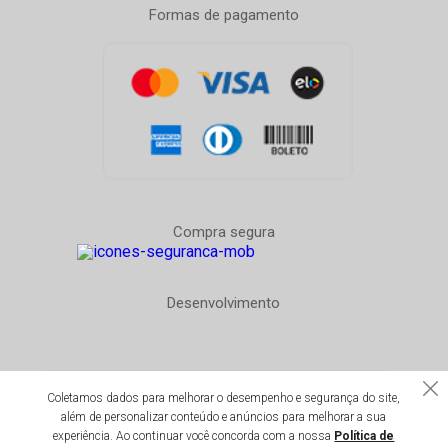
Formas de pagamento
Compra segura
Desenvolvimento
Coletamos dados para melhorar o desempenho e segurança do site,
Todos os direitos reservados 1996-2020
além de personalizar conteúdo e anúncios para melhorar a sua
Ginga Comércio de Móveis e Decorações LTDA - CNPJ:
experiência. Ao continuar você concorda com a nossa
Política de
14.747.549/0001-59 - Insc. est: 87.290.778 - Avenida Henrique