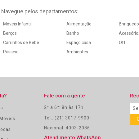
Navegue pelos departamentos:
Móveis Infantil
Alimentação
Brinqued
Berços
Banho
Acessório
Carrinhos de Bebê
Espaço casa
Off
Passeio
Ambientes
da?
Fale com a gente
Rec
2ª a 6ª: 8h às 17h
as
Tel.: (21) 3017-9900
Móveis
Nacional: 4003-2086
rocas
Atendimento WhatsApp