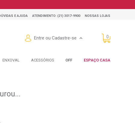
DÚVIDAS E AJUDA
ATENDIMENTO: (21) 3017-9900
NOSSAS LOJAS
0
Entre ou Cadastre-se
ENXOVAL
ACESSÓRIOS
OFF
ESPAÇO CASA
rou...
.