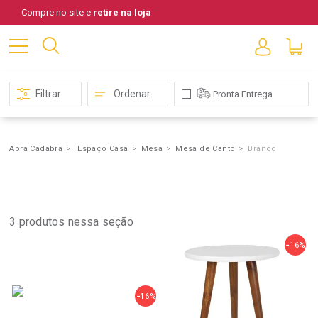
Compre no site e
retire na loja
Filtrar
Ordenar
Pronta Entrega
Abra Cadabra
Espaço Casa
Mesa
Mesa de Canto
Branco
Mesa
de
Canto
3
produtos nessa seção
16%
16%