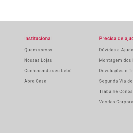
Institucional
Precisa de aju
Quem somos
Dúvidas e Ajud
Nossas Lojas
Montagem dos 
Conhecendo seu bebê
Devoluções e T
Abra Casa
Segunda Via de
Trabalhe Conos
Vendas Corpora