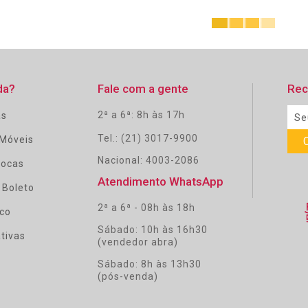
da?
Fale com a gente
Rec
2ª a 6ª: 8h às 17h
as
Tel.: (21) 3017-9900
Móveis
Nacional: 4003-2086
rocas
Atendimento WhatsApp
 Boleto
2ª a 6ª - 08h às 18h
co
Sábado: 10h às 16h30
tivas
(vendedor abra)
Sábado: 8h às 13h30
(pós-venda)