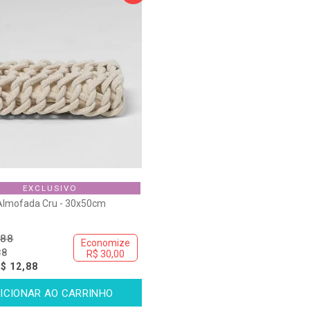
EXCLUSIVO
Almofada Cru - 30x50cm
,88
Economize
88
R$ 30,00
$ 12,88