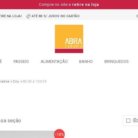
Compre no site e
retire na loja
IRE NA LOJA!
ATÉ 8X S/ JUROS NO CARTÃO
Ê
PASSEIO
ALIMENTAÇÃO
BANHO
BRINQUEDOS
ativa
Cru
80,00 a 149,99
Almofada
Decorativa
ssa seção
18%