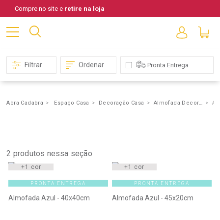
Compre no site e
retire na loja
Filtrar
Ordenar
Pronta Entrega
Abra Cadabra
Espaço Casa
Decoração Casa
Almofada Decorativa
Az
Almofada
Decorativa
2
produtos nessa seção
+1 cor
+1 cor
PRONTA ENTREGA
PRONTA ENTREGA
Almofada Azul - 40x40cm
Almofada Azul - 45x20cm