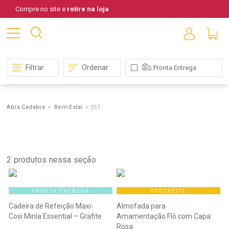
Compre no site e
retire na loja
Filtrar
Ordenar
Pronta Entrega
Abra Cadabra
Bem-Estar
357
Bem-
Estar
2
produtos nessa seção
PRONTA ENTREGA
APROVEITE
Cadeira de Refeição Maxi-
Almofada para
Cosi Minla Essential – Grafite
Amamentação Flô com Capa
Rosa